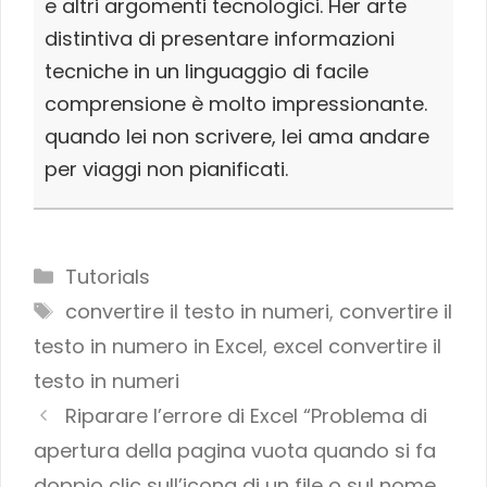
e altri argomenti tecnologici. Her arte
distintiva di presentare informazioni
tecniche in un linguaggio di facile
comprensione è molto impressionante.
quando lei non scrivere, lei ama andare
per viaggi non pianificati.
Categories
Tutorials
Tags
convertire il testo in numeri
,
convertire il
testo in numero in Excel
,
excel convertire il
testo in numeri
Riparare l’errore di Excel “Problema di
apertura della pagina vuota quando si fa
doppio clic sull’icona di un file o sul nome