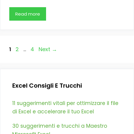
Read more
Page
Page
Page
1
2
…
4
Next
→
Excel Consigli E Trucchi
11 suggerimenti vitali per ottimizzare il file
di Excel e accelerare il tuo Excel
30 suggerimenti e trucchi a Maestro