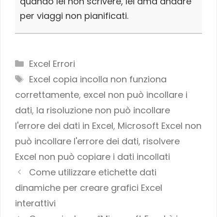
quando lei non scrivere, lei ama andare
per viaggi non pianificati.
Categories
Excel Errori
Tags
Excel copia incolla non funziona
correttamente
,
excel non può incollare i
dati
,
la risoluzione non può incollare
l'errore dei dati in Excel
,
Microsoft Excel non
può incollare l'errore dei dati
,
risolvere
Excel non può copiare i dati incollati
Come utilizzare etichette dati
dinamiche per creare grafici Excel
interattivi