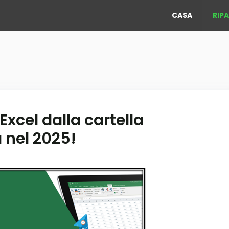
CASA
RIP
xcel dalla cartella
 nel 2025!