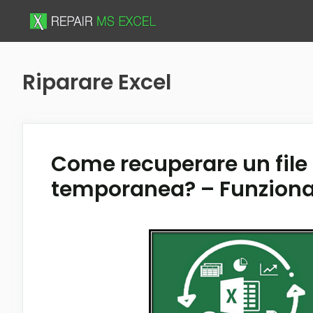
Skip
to
content
Riparare Excel
Come recuperare un file E
temporanea? – Funziona