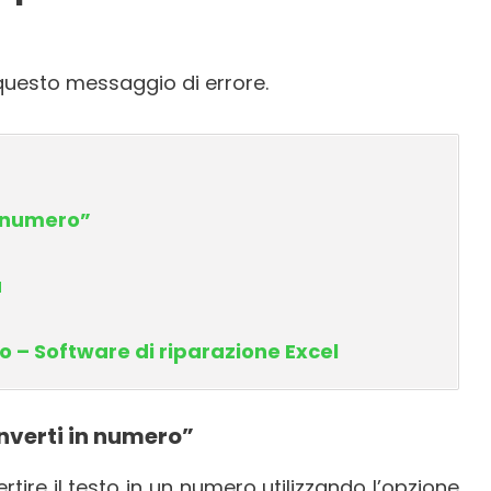
 questo messaggio di errore.
n numero”
a
o – Software di riparazione Excel
onverti in numero”
ire il testo in un numero utilizzando l’opzione