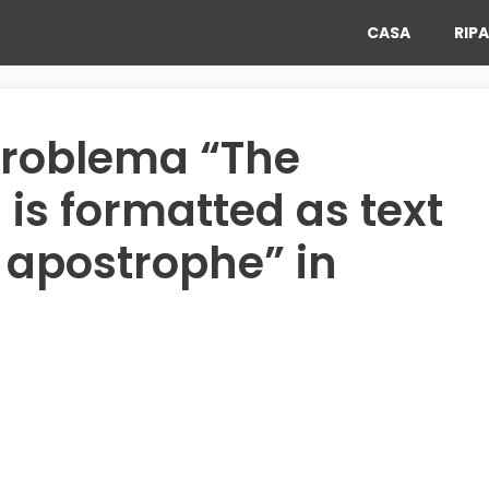
CASA
RIP
 problema “The
 is formatted as text
 apostrophe” in